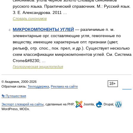
синонимов. уголь чёрное золото Словарь синонимов
русского языка. Практический справочник. М.: Русский язык.
З. Е. Александрова. 2011 …
Словарь синонимов
МИКРОКОМПОНЕНТЫ УГЛЕЙ
— различимые п. м.
4
элементарные орг. составляющие угля, гемогенные по
веществу, имеющие характерные опт. признаки (цвет,
рельеф, отр. спос., пок. прел, и др.). Существует несколько
схем классификации микрокомпонентов углей. См. Система
Стопе&#8230; …
Геологическая энциклопедия
© Академик, 2000-2026
18+
Обратная связь:
Техподдержка
,
Реклама на сайте
👣 Путешествия
Экспорт словарей на сайты
, сделанные на PHP,
Joomla,
Drupal,
WordPress, MODx.